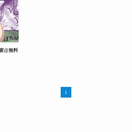
の宴@無料
1