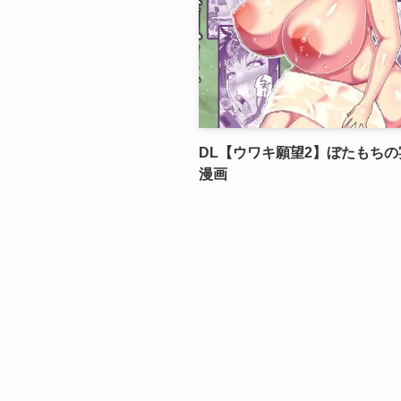
DL【ウワキ願望2】ぼたもち
漫画