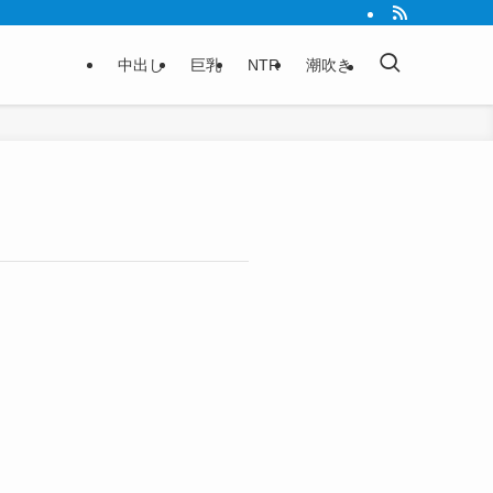
中出し
巨乳
NTR
潮吹き