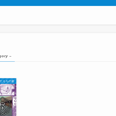
gory –
ぼたもちの宴