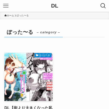
DL
ホーム
ぽった〜る
ぽった〜る
– category –
ぽった〜る
DL【街より大きくなった私