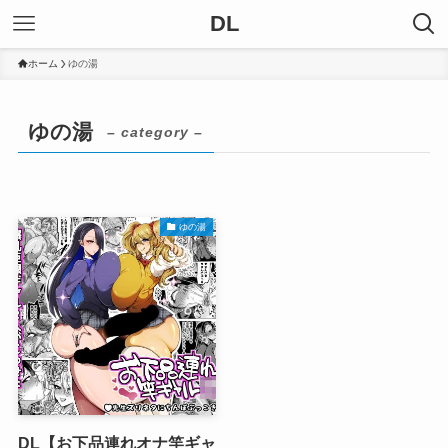
DL
ホーム
ゆの湯
ゆの湯
– category –
ゆの湯
DL【お下品連れオナ竿ギャ