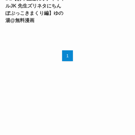
ルJK 先生ズリネタにちん
ぽぶっこきまくり編】ゆの
湯@無料漫画
1