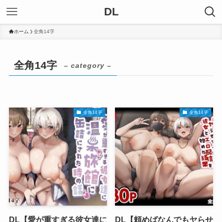
DL
ホーム
全角14字
全角14字
– category –
全角14字
全角14字
DL【愛が重すぎる彼女達に
DL【頼めばなんでもヤらせ