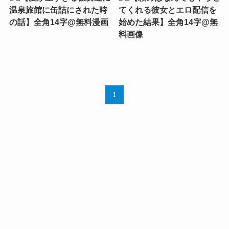
温泉旅館に缶詰にされた時
てくれる彼女とエロ配信を
の話】全角14字@無料漫画
始めた結果】全角14字@無
料画像
1