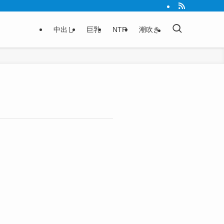
中出し
巨乳
NTR
潮吹き