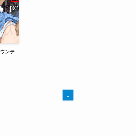
田マウンテ
1