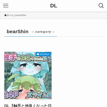
DL
ホーム
bearShin
bearShin
– category –
bearShin
DL【触手と仲良くなった日