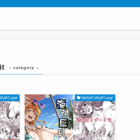
it
– category –
EART petit
BRAVE HEART petit