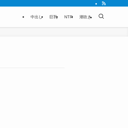
中出し
巨乳
NTR
潮吹き