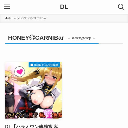
DL
ホーム
HONEY◎CARNIBar
HONEY◎CARNIBar
– category –
HONEY◎CARNIBar
DL【ハラオウン執務官 私