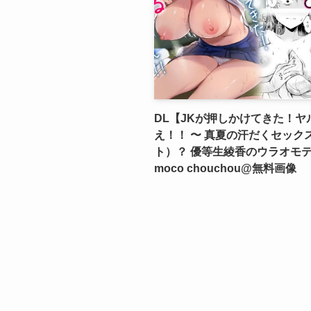
DL【JKが押しかけてきた！ヤ
え！！ 〜 真夏の汗だくセック
ト）？ 優等生綾香のウラオモテ
moco chouchou@無料画像