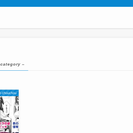
 category –
o chouchou