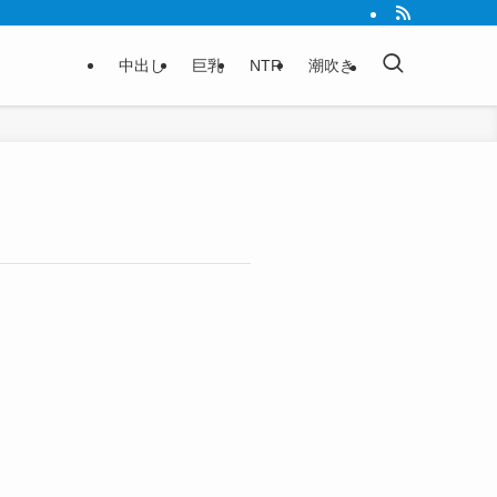
中出し
巨乳
NTR
潮吹き