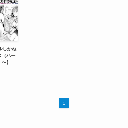
ルしかね
ス（ハー
 〜】
1