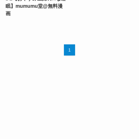
眠】mumumu堂@無料漫
画
1