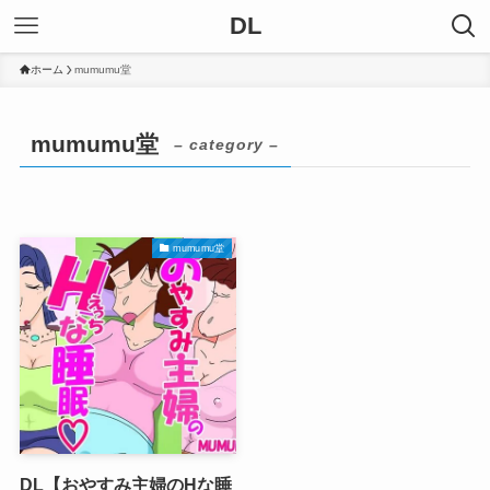
DL
ホーム
mumumu堂
mumumu堂
– category –
mumumu堂
DL【おやすみ主婦のHな睡