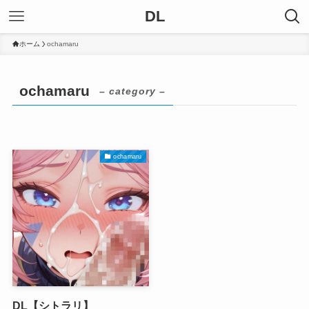
DL
ホーム
ochamaru
ochamaru
– category –
ochamaru
DL【シトラリ】