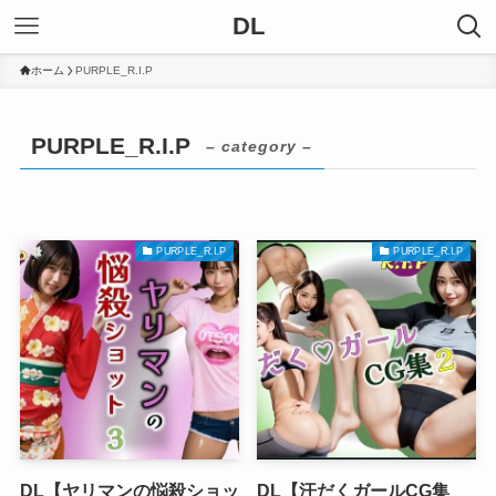
DL
ホーム
PURPLE_R.I.P
PURPLE_R.I.P
– category –
PURPLE_R.I.P
PURPLE_R.I.P
DL【ヤリマンの悩殺ショッ
DL【汗だくガールCG集